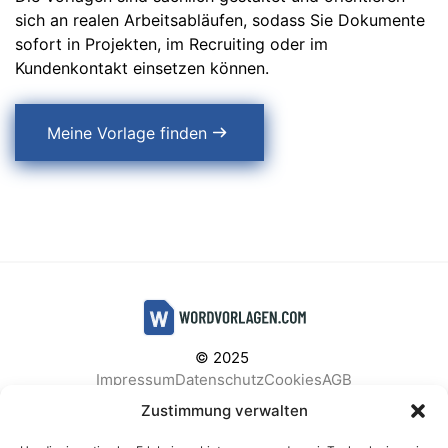
sich an realen Arbeitsabläufen, sodass Sie Dokumente
sofort in Projekten, im Recruiting oder im
Kundenkontakt einsetzen können.
Meine Vorlage finden
© 2025
Impressum
Datenschutz
Cookies
AGB
Facebook
Instagram
Pinterest
Zustimmung verwalten