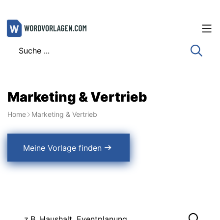
Zum
Inhalt
springen
Marketing & Vertrieb
Home
Marketing & Vertrieb
Meine Vorlage finden