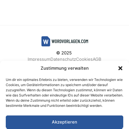
© 2025
Impressum
Datenschutz
Cookies
AGB
Facebook
Instagram
Pinterest
Zustimmung verwalten
Um dir ein optimales Erlebnis zu bieten, verwenden wir Technologien wie
Cookies, um Geräteinformationen zu speichern und/oder darauf
zuzugreifen. Wenn du diesen Technologien zustimmst, können wir Daten
BELIEBTE KATEGORIEN
wie das Surfverhalten oder eindeutige IDs auf dieser Website verarbeiten.
Wenn du deine Zustimmung nicht erteilst oder zurückziehst, können
Berichte & Analysen
Business
Einkauf & Beschaffung
bestimmte Merkmale und Funktionen beeinträchtigt werden.
Einladungen & Karten
Familie & Feste
Finanzen & Buchhaltung
Finanzen & Verträge
Akzeptieren
Freizeit & Hobby
Gesundheit & Vorsorge
IT & Datenschutz