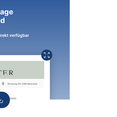
lage
ad
irekt verfügbar