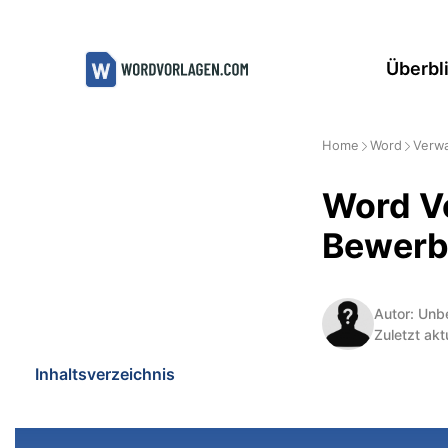
Zum
Inhalt
Überbl
springen
Home
Word
Verwa
Word Vo
Bewer
Autor: Unb
Zuletzt akt
Inhaltsverzeichnis