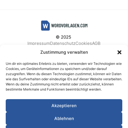
© 2025
Impressum
Datenschutz
Cookies
AGB
Facebook
Instagram
Pinterest
Zustimmung verwalten
Um dir ein optimales Erlebnis zu bieten, verwenden wir Technologien wie
Cookies, um Geräteinformationen zu speichern und/oder darauf
zuzugreifen. Wenn du diesen Technologien zustimmst, können wir Daten
BELIEBTE KATEGORIEN
wie das Surfverhalten oder eindeutige IDs auf dieser Website verarbeiten.
Wenn du deine Zustimmung nicht erteilst oder zurückziehst, können
Berichte & Analysen
Business
Einkauf & Beschaffung
bestimmte Merkmale und Funktionen beeinträchtigt werden.
Einladungen & Karten
Familie & Feste
Finanzen & Buchhaltung
Finanzen & Verträge
Akzeptieren
Freizeit & Hobby
Gesundheit & Vorsorge
IT & Datenschutz
Kinder & Betreuung
Kochen & Haushalt
Ablehnen
Kundenservice & Support
Marketing & Vertrieb