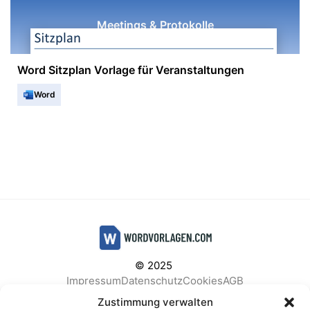
Meetings & Protokolle
Word Sitzplan Vorlage für Veranstaltungen
Word
© 2025
Impressum
Datenschutz
Cookies
AGB
Facebook
Instagram
Pinterest
Zustimmung verwalten