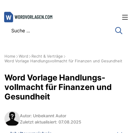
Zum
Inhalt
springen
Home
Word
Recht & Verträge
Word Vorlage Handlungs­vollmacht für Finanzen und Gesundheit
Word Vorlage Handlungs­
vollmacht für Finanzen und
Gesundheit
Autor: Unbekannt Autor
Zuletzt aktualisiert: 07.08.2025