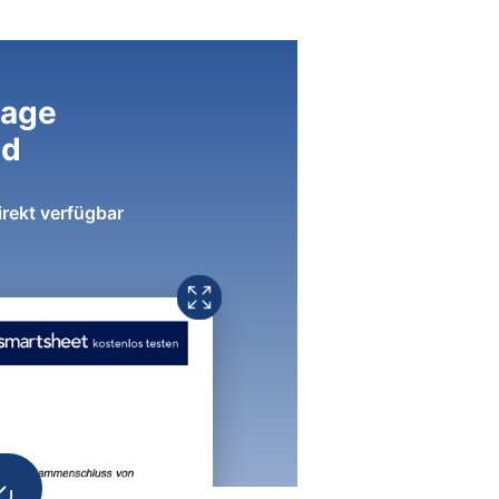
lage
ad
irekt verfügbar