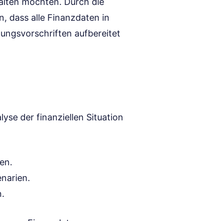
alten möchten. Durch die
, dass alle Finanzdaten in
ngsvorschriften aufbereitet
yse der finanziellen Situation
en.
enarien.
n.