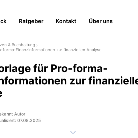
ick
Ratgeber
Kontakt
Über uns
zen & Buchhaltung
o-forma-Finanzinformationen zur finanziellen Analyse
rlage für Pro-forma-
nformationen zur finanziell
e
ekannt Autor
ualisiert: 07.08.2025