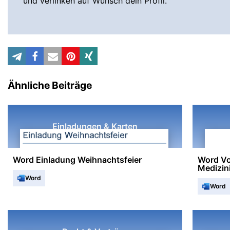
und verlinken auf Wunsch dein Profil.
Ähnliche Beiträge
Einladungen & Karten
Word Einladung Weihnachtsfeier
Word Vo
Medizin
Word
Word