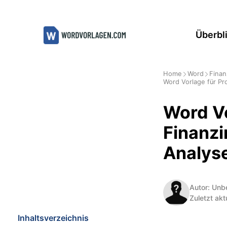
Zum
Inhalt
Überbl
springen
Home
Word
Finan
Word Vorlage für Pr
Word Vo
Finanzi
Analys
Autor: Unb
Zuletzt akt
Inhaltsverzeichnis