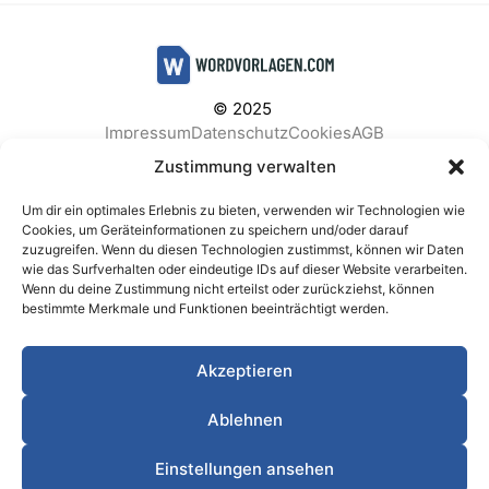
© 2025
Impressum
Datenschutz
Cookies
AGB
Facebook
Instagram
Pinterest
Zustimmung verwalten
Um dir ein optimales Erlebnis zu bieten, verwenden wir Technologien wie
Cookies, um Geräteinformationen zu speichern und/oder darauf
zuzugreifen. Wenn du diesen Technologien zustimmst, können wir Daten
BELIEBTE KATEGORIEN
wie das Surfverhalten oder eindeutige IDs auf dieser Website verarbeiten.
Wenn du deine Zustimmung nicht erteilst oder zurückziehst, können
Berichte & Analysen
Business
Einkauf & Beschaffung
bestimmte Merkmale und Funktionen beeinträchtigt werden.
Einladungen & Karten
Familie & Feste
Finanzen & Buchhaltung
Finanzen & Verträge
Akzeptieren
Freizeit & Hobby
Gesundheit & Vorsorge
IT & Datenschutz
Kinder & Betreuung
Kochen & Haushalt
Ablehnen
Kundenservice & Support
Marketing & Vertrieb
Meetings & Protokolle
Personal & HR
Planung & Strategie
Einstellungen ansehen