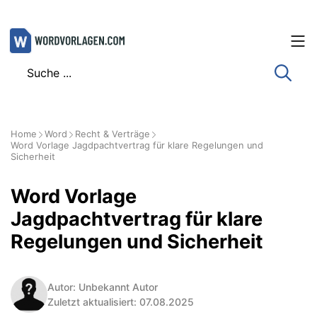
Zum
Inhalt
springen
Home
Word
Recht & Verträge
Word Vorlage Jagdpachtvertrag für klare Regelungen und
Sicherheit
Word Vorlage
Jagdpachtvertrag für klare
Regelungen und Sicherheit
Autor: Unbekannt Autor
Zuletzt aktualisiert: 07.08.2025