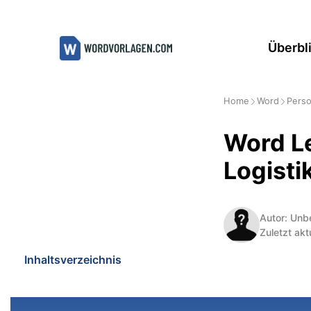
Zum
Inhalt
Überbl
springen
Home
Word
Perso
Word Le
Logisti
Autor: Unb
Zuletzt akt
Inhaltsverzeichnis