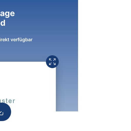
lage
ad
irekt verfügbar