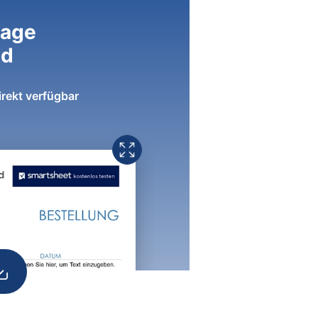
lage
ad
irekt verfügbar