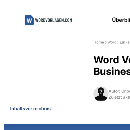
Zum
Inhalt
Überbl
springen
Home
Word
Einka
Word Vo
Busine
Autor: Unb
Zuletzt akt
Inhaltsverzeichnis