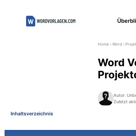
Zum
Inhalt
Überbl
springen
Home
Word
Proj
Word Vo
Projekt
Autor: Unb
Zuletzt akt
Inhaltsverzeichnis