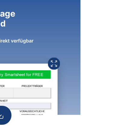
lage
ad
irekt verfügbar