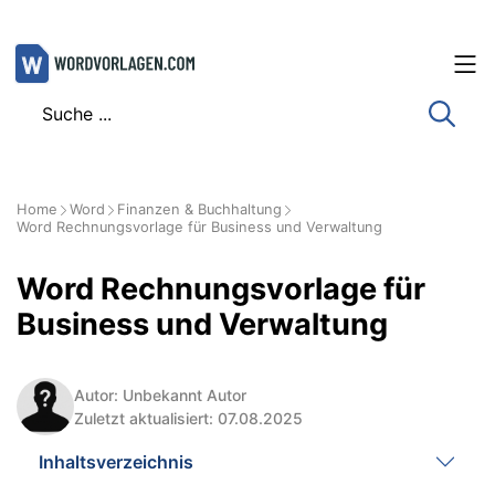
Zum
Inhalt
springen
Home
Word
Finanzen & Buchhaltung
Word Rechnungsvorlage für Business und Verwaltung
Word Rechnungsvorlage für
Business und Verwaltung
Autor: Unbekannt Autor
Zuletzt aktualisiert: 07.08.2025
Inhaltsverzeichnis