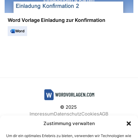
Einladungen & Karten
Word Vorlage Einladung zur Konfirmation
Word
© 2025
Impressum
Datenschutz
Cookies
AGB
Facebook
Instagram
Pinterest
Zustimmung verwalten
Um dir ein optimales Erlebnis zu bieten, verwenden wir Technologien wie