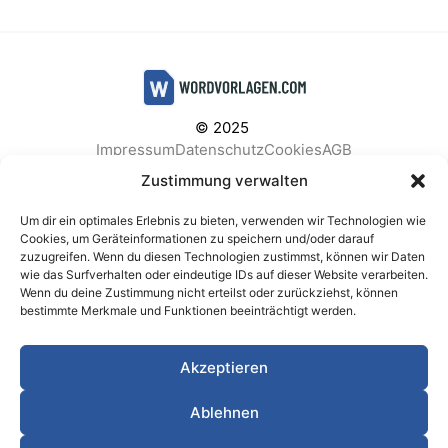
© 2025
Impressum
Datenschutz
Cookies
AGB
Facebook
Instagram
Pinterest
Zustimmung verwalten
Um dir ein optimales Erlebnis zu bieten, verwenden wir Technologien wie
Cookies, um Geräteinformationen zu speichern und/oder darauf
zuzugreifen. Wenn du diesen Technologien zustimmst, können wir Daten
BELIEBTE KATEGORIEN
wie das Surfverhalten oder eindeutige IDs auf dieser Website verarbeiten.
Wenn du deine Zustimmung nicht erteilst oder zurückziehst, können
Berichte & Analysen
Business
Einkauf & Beschaffung
bestimmte Merkmale und Funktionen beeinträchtigt werden.
Einladungen & Karten
Familie & Feste
Finanzen & Buchhaltung
Finanzen & Verträge
Akzeptieren
Freizeit & Hobby
Gesundheit & Vorsorge
IT & Datenschutz
Kinder & Betreuung
Kochen & Haushalt
Ablehnen
Kundenservice & Support
Marketing & Vertrieb