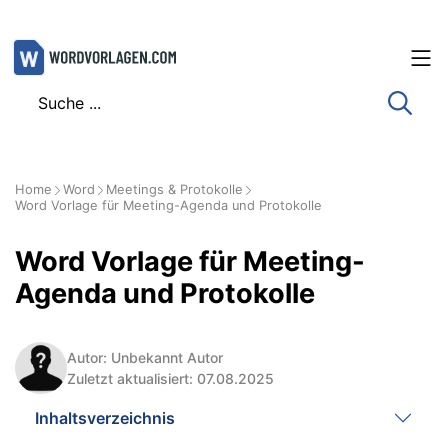
Zum
Inhalt
springen
Home
Word
Meetings & Protokolle
Word Vorlage für Meeting-Agenda und Protokolle
Word Vorlage für Meeting-
Agenda und Protokolle
Autor: Unbekannt Autor
Zuletzt aktualisiert: 07.08.2025
Inhaltsverzeichnis