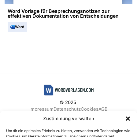
Word Vorlage für Besprechungsnotizen zur
effektiven Dokumentation von Entscheidungen
Word
© 2025
Impressum
Datenschutz
Cookies
AGB
Facebook
Instagram
Pinterest
Zustimmung verwalten
Um dir ein optimales Erlebnis zu bieten, verwenden wir Technologien wie
Cookies, um Geräteinformationen zu speichern und/oder darauf