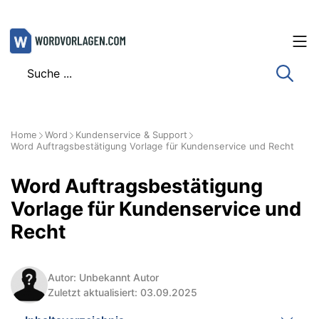
Zum
Inhalt
springen
Home
Word
Kundenservice & Support
Word Auftragsbestätigung Vorlage für Kundenservice und Recht
Word Auftragsbestätigung
Vorlage für Kundenservice und
Recht
Autor: Unbekannt Autor
Zuletzt aktualisiert: 03.09.2025