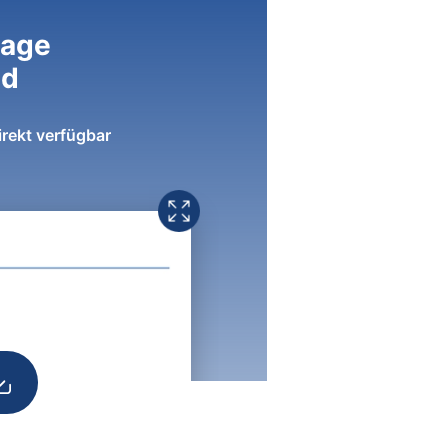
lage
ad
irekt verfügbar