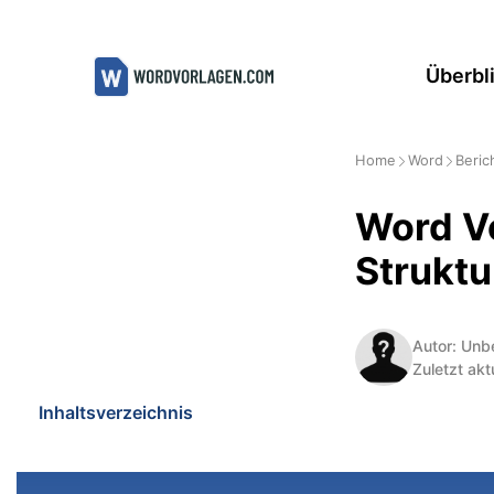
Zum
Inhalt
Überbl
springen
Home
Word
Beric
Word Vo
Struktu
Autor: Unb
Zuletzt akt
Inhaltsverzeichnis