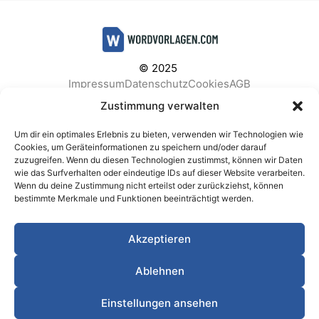
© 2025
Impressum
Datenschutz
Cookies
AGB
Facebook
Instagram
Pinterest
Zustimmung verwalten
Um dir ein optimales Erlebnis zu bieten, verwenden wir Technologien wie
Cookies, um Geräteinformationen zu speichern und/oder darauf
zuzugreifen. Wenn du diesen Technologien zustimmst, können wir Daten
BELIEBTE KATEGORIEN
wie das Surfverhalten oder eindeutige IDs auf dieser Website verarbeiten.
Wenn du deine Zustimmung nicht erteilst oder zurückziehst, können
Berichte & Analysen
Business
Einkauf & Beschaffung
bestimmte Merkmale und Funktionen beeinträchtigt werden.
Einladungen & Karten
Familie & Feste
Finanzen & Buchhaltung
Finanzen & Verträge
Akzeptieren
Freizeit & Hobby
Gesundheit & Vorsorge
IT & Datenschutz
Kinder & Betreuung
Kochen & Haushalt
Ablehnen
Kundenservice & Support
Marketing & Vertrieb
Meetings & Protokolle
Personal & HR
Planung & Strategie
Einstellungen ansehen
Privat
Produktion & Logistik
Projektmanagement