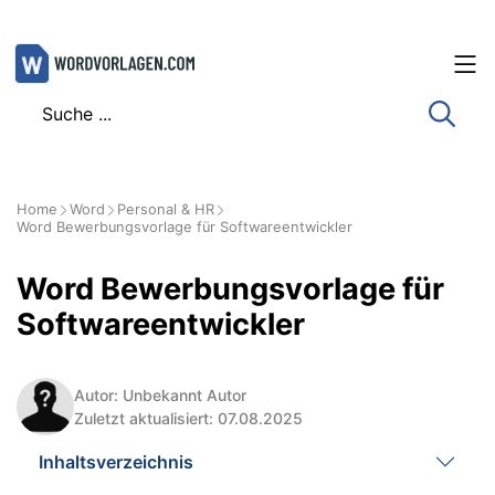
Zum
Inhalt
springen
Home
Word
Personal & HR
Word Bewerbungsvorlage für Softwareentwickler
Word Bewerbungsvorlage für
Softwareentwickler
Autor: Unbekannt Autor
Zuletzt aktualisiert: 07.08.2025
Inhaltsverzeichnis