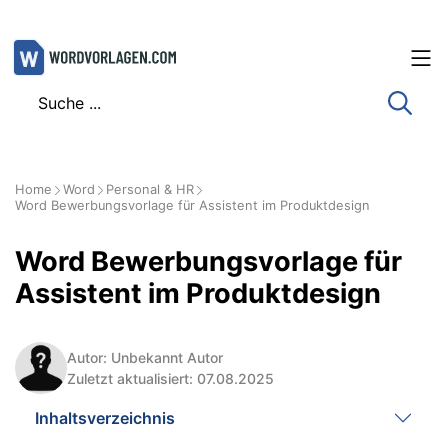
Zum
Inhalt
springen
Home
Word
Personal & HR
Word Bewerbungsvorlage für Assistent im Produktdesign
Word Bewerbungsvorlage für
Assistent im Produktdesign
Autor: Unbekannt Autor
Zuletzt aktualisiert: 07.08.2025
Inhaltsverzeichnis