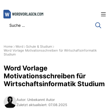
Zum
Inhalt
springen
Home
Word
Schule & Studium
Word Vorlage Motivationsschreiben für Wirtschaftsinformatik
Studium
Word Vorlage
Motivationsschreiben für
Wirtschaftsinformatik Studium
Autor: Unbekannt Autor
Zuletzt aktualisiert: 07.08.2025