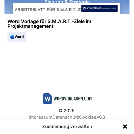
Planung & Strategie
Word Vorlage für S.M.A.R.T.-Ziele im
Projektmanagement
Word
© 2025
Impressum
Datenschutz
Cookies
AGB
Facebook
Instagram
Pinterest
Zustimmung verwalten