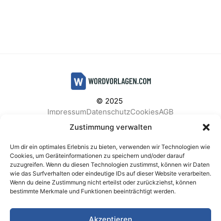
© 2025
Impressum
Datenschutz
Cookies
AGB
Facebook
Instagram
Pinterest
Zustimmung verwalten
Um dir ein optimales Erlebnis zu bieten, verwenden wir Technologien wie
Cookies, um Geräteinformationen zu speichern und/oder darauf
zuzugreifen. Wenn du diesen Technologien zustimmst, können wir Daten
BELIEBTE KATEGORIEN
wie das Surfverhalten oder eindeutige IDs auf dieser Website verarbeiten.
Wenn du deine Zustimmung nicht erteilst oder zurückziehst, können
Berichte & Analysen
Business
Einkauf & Beschaffung
bestimmte Merkmale und Funktionen beeinträchtigt werden.
Einladungen & Karten
Familie & Feste
Finanzen & Buchhaltung
Finanzen & Verträge
Akzeptieren