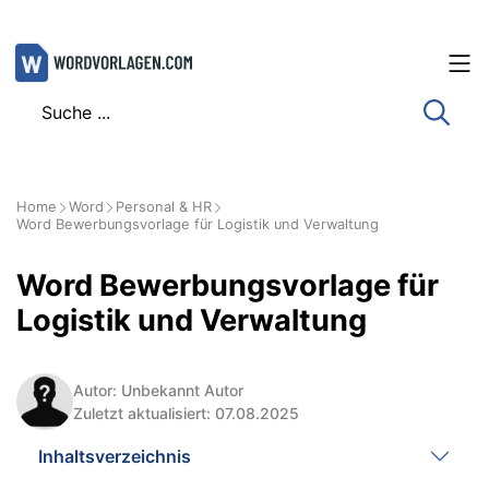
Zum
Inhalt
springen
Home
Word
Personal & HR
Word Bewerbungsvorlage für Logistik und Verwaltung
Word Bewerbungsvorlage für
Logistik und Verwaltung
Autor: Unbekannt Autor
Zuletzt aktualisiert: 07.08.2025
Inhaltsverzeichnis