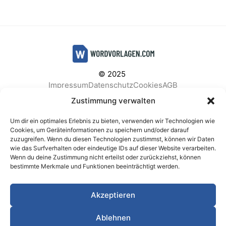
© 2025
Impressum
Datenschutz
Cookies
AGB
Facebook
Instagram
Pinterest
Zustimmung verwalten
Um dir ein optimales Erlebnis zu bieten, verwenden wir Technologien wie
Cookies, um Geräteinformationen zu speichern und/oder darauf
zuzugreifen. Wenn du diesen Technologien zustimmst, können wir Daten
BELIEBTE KATEGORIEN
wie das Surfverhalten oder eindeutige IDs auf dieser Website verarbeiten.
Wenn du deine Zustimmung nicht erteilst oder zurückziehst, können
Berichte & Analysen
Business
Einkauf & Beschaffung
bestimmte Merkmale und Funktionen beeinträchtigt werden.
Einladungen & Karten
Familie & Feste
Finanzen & Buchhaltung
Finanzen & Verträge
Akzeptieren
Freizeit & Hobby
Gesundheit & Vorsorge
IT & Datenschutz
Kinder & Betreuung
Kochen & Haushalt
Ablehnen
Kundenservice & Support
Marketing & Vertrieb