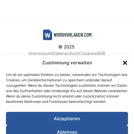
© 2025
Impressum
Datenschutz
Cookies
AGB
Facebook
Instagram
Pinterest
Zustimmung verwalten
Um dir ein optimales Erlebnis zu bieten, verwenden wir Technologien wie
Cookies, um Geräteinformationen zu speichern und/oder darauf
zuzugreifen. Wenn du diesen Technologien zustimmst, können wir Daten
BELIEBTE KATEGORIEN
wie das Surfverhalten oder eindeutige IDs auf dieser Website verarbeiten.
Wenn du deine Zustimmung nicht erteilst oder zurückziehst, können
Berichte & Analysen
Business
Einkauf & Beschaffung
bestimmte Merkmale und Funktionen beeinträchtigt werden.
Einladungen & Karten
Familie & Feste
Finanzen & Buchhaltung
Finanzen & Verträge
Akzeptieren
Freizeit & Hobby
Gesundheit & Vorsorge
IT & Datenschutz
Kinder & Betreuung
Kochen & Haushalt
Ablehnen