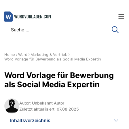
Zum
Inhalt
springen
Home
Word
Marketing & Vertrieb
Word Vorlage für Bewerbung als Social Media Expertin
Word Vorlage für Bewerbung
als Social Media Expertin
Autor: Unbekannt Autor
Zuletzt aktualisiert: 07.08.2025
Inhaltsverzeichnis