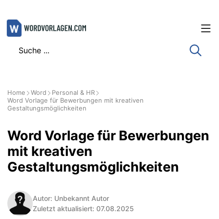
Zum
Inhalt
springen
Home
Word
Personal & HR
Word Vorlage für Bewerbungen mit kreativen
Gestaltungsmöglichkeiten
Word Vorlage für Bewerbungen
mit kreativen
Gestaltungsmöglichkeiten
Autor: Unbekannt Autor
Zuletzt aktualisiert: 07.08.2025