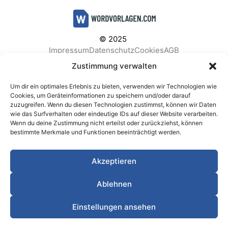
© 2025
Impressum
Datenschutz
Cookies
AGB
Facebook
Instagram
Pinterest
Zustimmung verwalten
Um dir ein optimales Erlebnis zu bieten, verwenden wir Technologien wie
Cookies, um Geräteinformationen zu speichern und/oder darauf
zuzugreifen. Wenn du diesen Technologien zustimmst, können wir Daten
BELIEBTE KATEGORIEN
wie das Surfverhalten oder eindeutige IDs auf dieser Website verarbeiten.
Wenn du deine Zustimmung nicht erteilst oder zurückziehst, können
Berichte & Analysen
Business
Einkauf & Beschaffung
bestimmte Merkmale und Funktionen beeinträchtigt werden.
Einladungen & Karten
Familie & Feste
Finanzen & Buchhaltung
Finanzen & Verträge
Akzeptieren
Freizeit & Hobby
Gesundheit & Vorsorge
IT & Datenschutz
Kinder & Betreuung
Kochen & Haushalt
Ablehnen
Kundenservice & Support
Marketing & Vertrieb
Meetings & Protokolle
Personal & HR
Planung & Strategie
Einstellungen ansehen
Privat
Produktion & Logistik
Projektmanagement