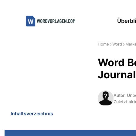
Zum
Inhalt
Überbl
springen
Home
Word
Marke
Word B
Journal
Autor: Unb
Zuletzt akt
Inhaltsverzeichnis