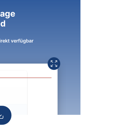
lage
ad
irekt verfügbar