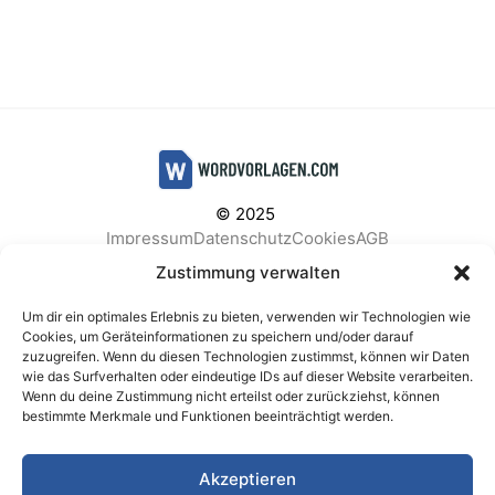
© 2025
Impressum
Datenschutz
Cookies
AGB
Facebook
Instagram
Pinterest
Zustimmung verwalten
Um dir ein optimales Erlebnis zu bieten, verwenden wir Technologien wie
Cookies, um Geräteinformationen zu speichern und/oder darauf
zuzugreifen. Wenn du diesen Technologien zustimmst, können wir Daten
BELIEBTE KATEGORIEN
wie das Surfverhalten oder eindeutige IDs auf dieser Website verarbeiten.
Wenn du deine Zustimmung nicht erteilst oder zurückziehst, können
Berichte & Analysen
Business
Einkauf & Beschaffung
bestimmte Merkmale und Funktionen beeinträchtigt werden.
Einladungen & Karten
Familie & Feste
Finanzen & Buchhaltung
Finanzen & Verträge
Akzeptieren
Freizeit & Hobby
Gesundheit & Vorsorge
IT & Datenschutz