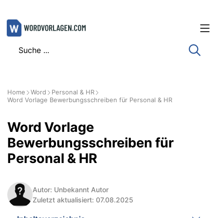
Zum
Inhalt
springen
Home
Word
Personal & HR
Word Vorlage Bewerbungsschreiben für Personal & HR
Word Vorlage
Bewerbungsschreiben für
Personal & HR
Autor: Unbekannt Autor
Zuletzt aktualisiert: 07.08.2025