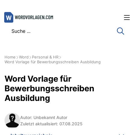
Zum
Inhalt
springen
Home
Word
Personal & HR
Word Vorlage für Bewerbungsschreiben Ausbildung
Word Vorlage für
Bewerbungsschreiben
Ausbildung
Autor: Unbekannt Autor
Zuletzt aktualisiert: 07.08.2025