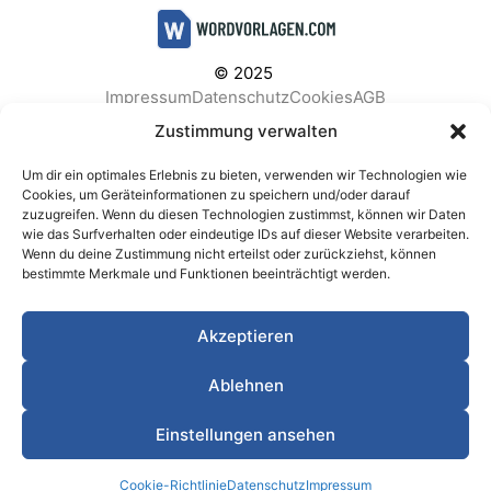
© 2025
Impressum
Datenschutz
Cookies
AGB
Facebook
Instagram
Pinterest
Zustimmung verwalten
Um dir ein optimales Erlebnis zu bieten, verwenden wir Technologien wie
Cookies, um Geräteinformationen zu speichern und/oder darauf
zuzugreifen. Wenn du diesen Technologien zustimmst, können wir Daten
BELIEBTE KATEGORIEN
wie das Surfverhalten oder eindeutige IDs auf dieser Website verarbeiten.
Wenn du deine Zustimmung nicht erteilst oder zurückziehst, können
Berichte & Analysen
Business
Einkauf & Beschaffung
bestimmte Merkmale und Funktionen beeinträchtigt werden.
Einladungen & Karten
Familie & Feste
Finanzen & Buchhaltung
Finanzen & Verträge
Akzeptieren
Freizeit & Hobby
Gesundheit & Vorsorge
IT & Datenschutz
Kinder & Betreuung
Kochen & Haushalt
Ablehnen
Kundenservice & Support
Marketing & Vertrieb
Meetings & Protokolle
Personal & HR
Planung & Strategie
Einstellungen ansehen
Privat
Produktion & Logistik
Projektmanagement
Cookie-Richtlinie
Datenschutz
Impressum