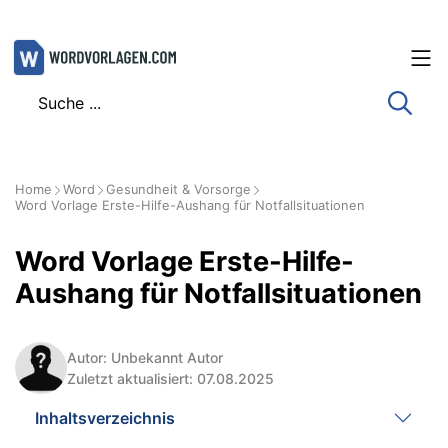
Zum
Inhalt
springen
Home
Word
Gesundheit & Vorsorge
Word Vorlage Erste-Hilfe-Aushang für Notfallsituationen
Word Vorlage Erste-Hilfe-
Aushang für Notfallsituationen
Autor: Unbekannt Autor
Zuletzt aktualisiert: 07.08.2025
Inhaltsverzeichnis