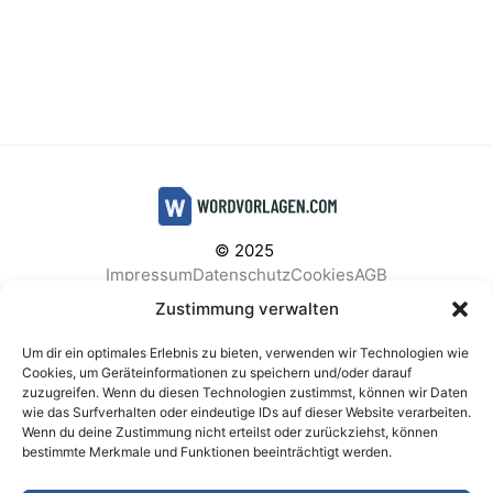
© 2025
Impressum
Datenschutz
Cookies
AGB
Facebook
Instagram
Pinterest
Zustimmung verwalten
Um dir ein optimales Erlebnis zu bieten, verwenden wir Technologien wie
Cookies, um Geräteinformationen zu speichern und/oder darauf
zuzugreifen. Wenn du diesen Technologien zustimmst, können wir Daten
BELIEBTE KATEGORIEN
wie das Surfverhalten oder eindeutige IDs auf dieser Website verarbeiten.
Wenn du deine Zustimmung nicht erteilst oder zurückziehst, können
Berichte & Analysen
Business
Einkauf & Beschaffung
bestimmte Merkmale und Funktionen beeinträchtigt werden.
Einladungen & Karten
Familie & Feste