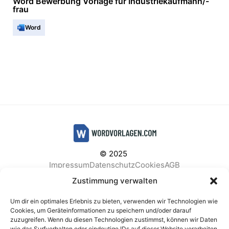
Word Bewerbung Vorlage für Industriekaufmann/-
frau
Word
© 2025
Impressum
Datenschutz
Cookies
AGB
Facebook
Instagram
Pinterest
Zustimmung verwalten
Um dir ein optimales Erlebnis zu bieten, verwenden wir Technologien wie
Cookies, um Geräteinformationen zu speichern und/oder darauf
zuzugreifen. Wenn du diesen Technologien zustimmst, können wir Daten
BELIEBTE KATEGORIEN
wie das Surfverhalten oder eindeutige IDs auf dieser Website verarbeiten.