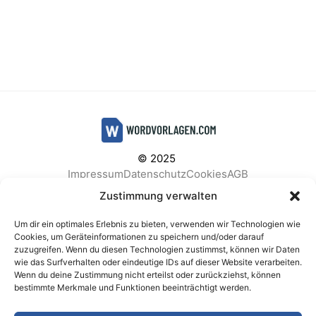
© 2025
Impressum
Datenschutz
Cookies
AGB
Facebook
Instagram
Pinterest
Zustimmung verwalten
Um dir ein optimales Erlebnis zu bieten, verwenden wir Technologien wie
Cookies, um Geräteinformationen zu speichern und/oder darauf
zuzugreifen. Wenn du diesen Technologien zustimmst, können wir Daten
BELIEBTE KATEGORIEN
wie das Surfverhalten oder eindeutige IDs auf dieser Website verarbeiten.
Wenn du deine Zustimmung nicht erteilst oder zurückziehst, können
Berichte & Analysen
Business
Einkauf & Beschaffung
bestimmte Merkmale und Funktionen beeinträchtigt werden.
Einladungen & Karten
Familie & Feste