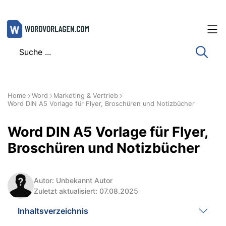
Zum
Inhalt
springen
Home
Word
Marketing & Vertrieb
Word DIN A5 Vorlage für Flyer, Broschüren und Notizbücher
Word DIN A5 Vorlage für Flyer,
Broschüren und Notizbücher
Autor: Unbekannt Autor
Zuletzt aktualisiert: 07.08.2025
Inhaltsverzeichnis