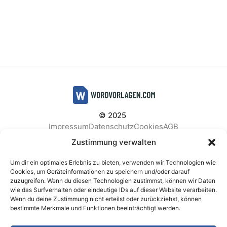
© 2025
Impressum
Datenschutz
Cookies
AGB
Facebook
Instagram
Pinterest
Zustimmung verwalten
Um dir ein optimales Erlebnis zu bieten, verwenden wir Technologien wie
Cookies, um Geräteinformationen zu speichern und/oder darauf
zuzugreifen. Wenn du diesen Technologien zustimmst, können wir Daten
BELIEBTE KATEGORIEN
wie das Surfverhalten oder eindeutige IDs auf dieser Website verarbeiten.
Wenn du deine Zustimmung nicht erteilst oder zurückziehst, können
Berichte & Analysen
Business
Einkauf & Beschaffung
bestimmte Merkmale und Funktionen beeinträchtigt werden.
Einladungen & Karten
Familie & Feste