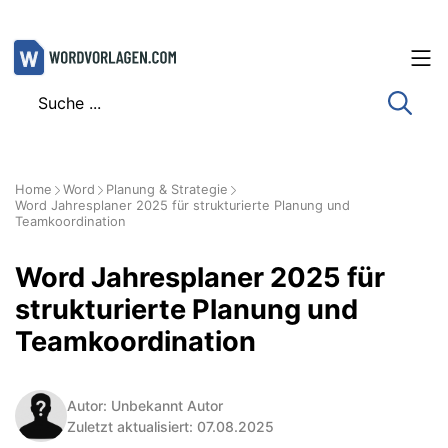
Zum
Inhalt
springen
Home
Word
Planung & Strategie
Word Jahresplaner 2025 für strukturierte Planung und
Teamkoordination
Word Jahresplaner 2025 für
strukturierte Planung und
Teamkoordination
Autor: Unbekannt Autor
Zuletzt aktualisiert: 07.08.2025