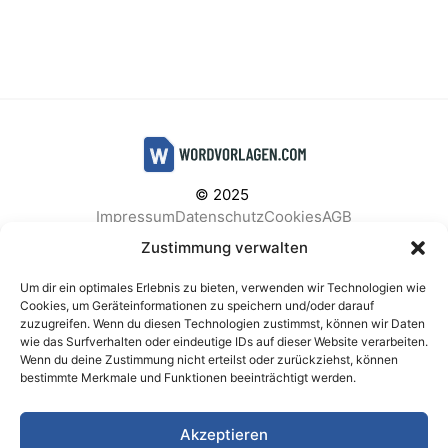
© 2025
Impressum
Datenschutz
Cookies
AGB
Facebook
Instagram
Pinterest
Zustimmung verwalten
Um dir ein optimales Erlebnis zu bieten, verwenden wir Technologien wie
Cookies, um Geräteinformationen zu speichern und/oder darauf
zuzugreifen. Wenn du diesen Technologien zustimmst, können wir Daten
BELIEBTE KATEGORIEN
wie das Surfverhalten oder eindeutige IDs auf dieser Website verarbeiten.
Wenn du deine Zustimmung nicht erteilst oder zurückziehst, können
Berichte & Analysen
Business
Einkauf & Beschaffung
bestimmte Merkmale und Funktionen beeinträchtigt werden.
Einladungen & Karten
Familie & Feste
Finanzen & Buchhaltung
Finanzen & Verträge
Akzeptieren
Freizeit & Hobby
Gesundheit & Vorsorge
IT & Datenschutz