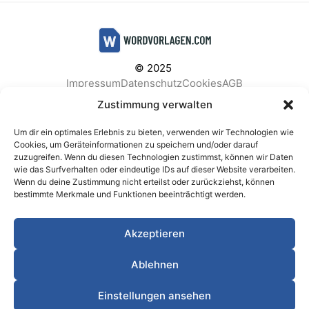
© 2025
Impressum
Datenschutz
Cookies
AGB
Facebook
Instagram
Pinterest
Zustimmung verwalten
Um dir ein optimales Erlebnis zu bieten, verwenden wir Technologien wie
Cookies, um Geräteinformationen zu speichern und/oder darauf
zuzugreifen. Wenn du diesen Technologien zustimmst, können wir Daten
BELIEBTE KATEGORIEN
wie das Surfverhalten oder eindeutige IDs auf dieser Website verarbeiten.
Wenn du deine Zustimmung nicht erteilst oder zurückziehst, können
Berichte & Analysen
Business
Einkauf & Beschaffung
bestimmte Merkmale und Funktionen beeinträchtigt werden.
Einladungen & Karten
Familie & Feste
Finanzen & Buchhaltung
Finanzen & Verträge
Akzeptieren
Freizeit & Hobby
Gesundheit & Vorsorge
IT & Datenschutz
Kinder & Betreuung
Kochen & Haushalt
Ablehnen
Kundenservice & Support
Marketing & Vertrieb
Meetings & Protokolle
Personal & HR
Planung & Strategie
Einstellungen ansehen
Privat
Produktion & Logistik
Projektmanagement