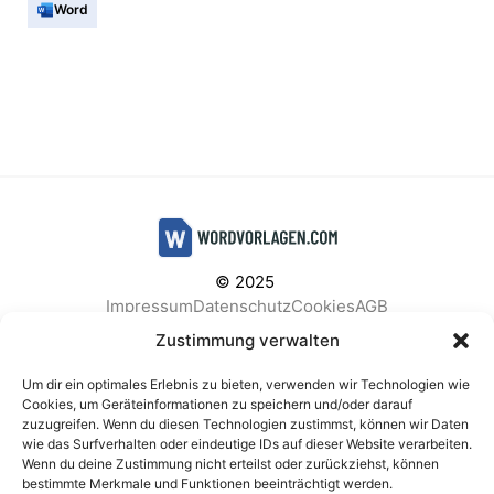
Word
© 2025
Impressum
Datenschutz
Cookies
AGB
Facebook
Instagram
Pinterest
Zustimmung verwalten
Um dir ein optimales Erlebnis zu bieten, verwenden wir Technologien wie
Cookies, um Geräteinformationen zu speichern und/oder darauf
zuzugreifen. Wenn du diesen Technologien zustimmst, können wir Daten
BELIEBTE KATEGORIEN
wie das Surfverhalten oder eindeutige IDs auf dieser Website verarbeiten.
Wenn du deine Zustimmung nicht erteilst oder zurückziehst, können
Berichte & Analysen
Business
Einkauf & Beschaffung
bestimmte Merkmale und Funktionen beeinträchtigt werden.