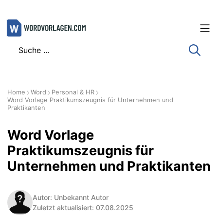
Zum
Inhalt
springen
Home
Word
Personal & HR
Word Vorlage Praktikumszeugnis für Unternehmen und
Praktikanten
Word Vorlage
Praktikumszeugnis für
Unternehmen und Praktikanten
Autor: Unbekannt Autor
Zuletzt aktualisiert: 07.08.2025