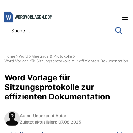
Zum
Inhalt
springen
Home
Word
Meetings & Protokolle
Word Vorlage für Sitzungsprotokolle zur effizienten Dokumentation
Word Vorlage für
Sitzungsprotokolle zur
effizienten Dokumentation
Autor: Unbekannt Autor
Zuletzt aktualisiert: 07.08.2025