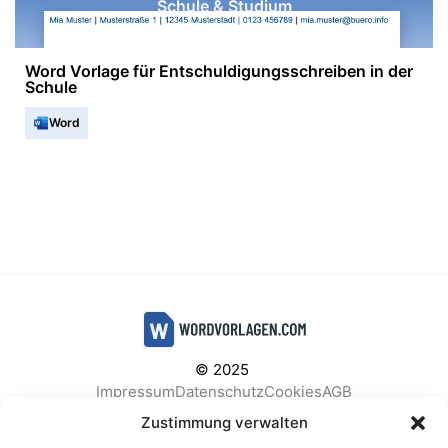
Schule & Studium
Word Vorlage für Entschuldigungsschreiben in der
Schule
Word
© 2025
Impressum
Datenschutz
Cookies
AGB
Facebook
Instagram
Pinterest
Zustimmung verwalten