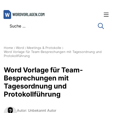
Zum
Inhalt
springen
Home
Word
Meetings & Protokolle
Word Vorlage für Team-Besprechungen mit Tagesordnung und
Protokollführung
Word Vorlage für Team-
Besprechungen mit
Tagesordnung und
Protokollführung
Autor: Unbekannt Autor