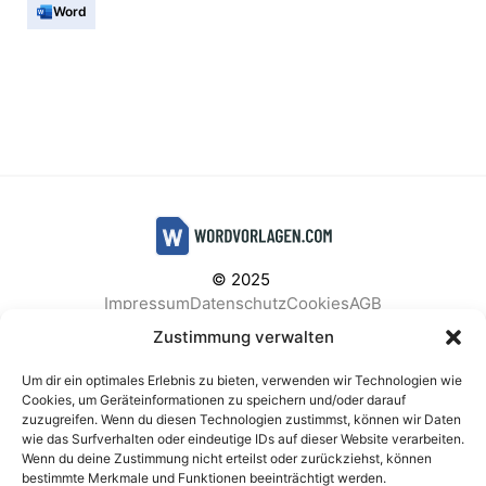
Word
© 2025
Impressum
Datenschutz
Cookies
AGB
Facebook
Instagram
Pinterest
Zustimmung verwalten
Um dir ein optimales Erlebnis zu bieten, verwenden wir Technologien wie
Cookies, um Geräteinformationen zu speichern und/oder darauf
zuzugreifen. Wenn du diesen Technologien zustimmst, können wir Daten
BELIEBTE KATEGORIEN
wie das Surfverhalten oder eindeutige IDs auf dieser Website verarbeiten.
Wenn du deine Zustimmung nicht erteilst oder zurückziehst, können
Berichte & Analysen
Business
Einkauf & Beschaffung
bestimmte Merkmale und Funktionen beeinträchtigt werden.