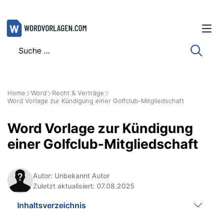
Zum
Inhalt
springen
Home
Word
Recht & Verträge
Word Vorlage zur Kündigung einer Golfclub-Mitgliedschaft
Word Vorlage zur Kündigung
einer Golfclub-Mitgliedschaft
Autor: Unbekannt Autor
Zuletzt aktualisiert: 07.08.2025
Inhaltsverzeichnis