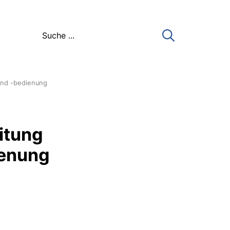
 und -bedienung
itung
ienung