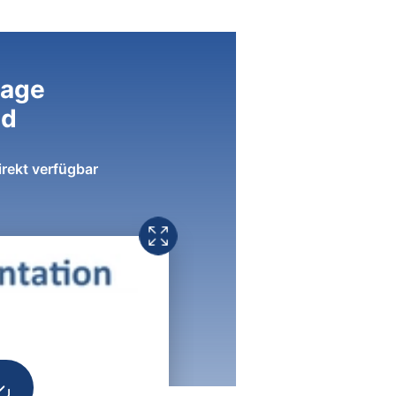
lage
ad
irekt verfügbar