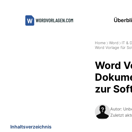
Zum
Inhalt
Überbl
springen
Home
Word
IT & 
Word Vorlage für So
Word Vo
Dokumen
zur Sof
Autor: Unb
Zuletzt akt
Inhaltsverzeichnis