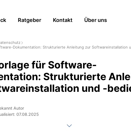
ick
Ratgeber
Kontakt
Über uns
Datenschutz
ftware-Dokumentation: Strukturierte Anleitung zur Softwareinstallation
rlage für Software-
tation: Strukturierte Anle
twareinstallation und -bed
ekannt Autor
ualisiert: 07.08.2025