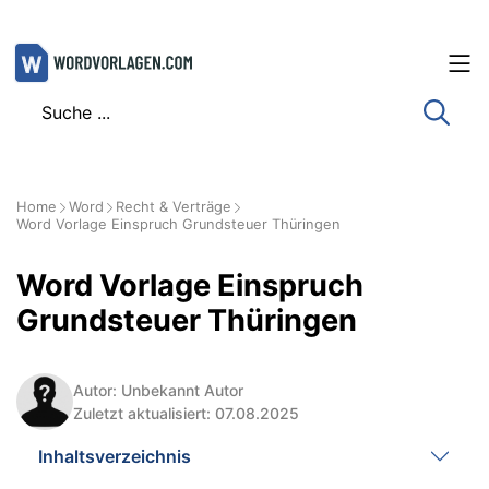
Zum
Inhalt
springen
Home
Word
Recht & Verträge
Word Vorlage Einspruch Grundsteuer Thüringen
Word Vorlage Einspruch
Grundsteuer Thüringen
Autor: Unbekannt Autor
Zuletzt aktualisiert: 07.08.2025
Inhaltsverzeichnis