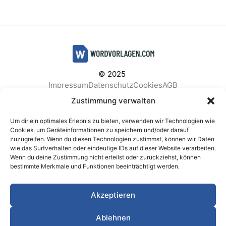
© 2025
Impressum
Datenschutz
Cookies
AGB
Facebook
Instagram
Pinterest
Zustimmung verwalten
Um dir ein optimales Erlebnis zu bieten, verwenden wir Technologien wie
Cookies, um Geräteinformationen zu speichern und/oder darauf
zuzugreifen. Wenn du diesen Technologien zustimmst, können wir Daten
BELIEBTE KATEGORIEN
wie das Surfverhalten oder eindeutige IDs auf dieser Website verarbeiten.
Wenn du deine Zustimmung nicht erteilst oder zurückziehst, können
Berichte & Analysen
Business
Einkauf & Beschaffung
bestimmte Merkmale und Funktionen beeinträchtigt werden.
Einladungen & Karten
Familie & Feste
Finanzen & Buchhaltung
Finanzen & Verträge
Akzeptieren
Freizeit & Hobby
Gesundheit & Vorsorge
IT & Datenschutz
Kinder & Betreuung
Kochen & Haushalt
Ablehnen
Kundenservice & Support
Marketing & Vertrieb