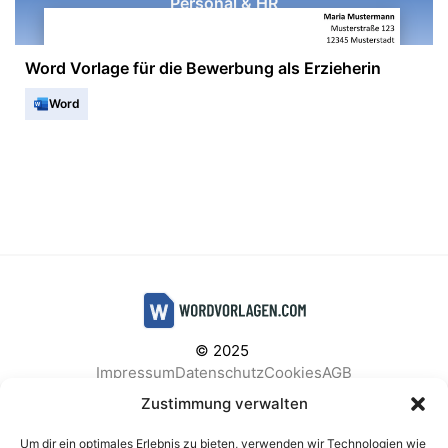
Personal & HR
Word Vorlage für die Bewerbung als Erzieherin
Word
© 2025
Impressum
Datenschutz
Cookies
AGB
Facebook
Instagram
Pinterest
Zustimmung verwalten
Um dir ein optimales Erlebnis zu bieten, verwenden wir Technologien wie