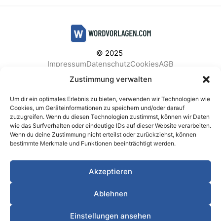
© 2025
Impressum
Datenschutz
Cookies
AGB
Facebook
Instagram
Pinterest
Zustimmung verwalten
Um dir ein optimales Erlebnis zu bieten, verwenden wir Technologien wie
Cookies, um Geräteinformationen zu speichern und/oder darauf
zuzugreifen. Wenn du diesen Technologien zustimmst, können wir Daten
BELIEBTE KATEGORIEN
wie das Surfverhalten oder eindeutige IDs auf dieser Website verarbeiten.
Wenn du deine Zustimmung nicht erteilst oder zurückziehst, können
Berichte & Analysen
Business
Einkauf & Beschaffung
bestimmte Merkmale und Funktionen beeinträchtigt werden.
Einladungen & Karten
Familie & Feste
Finanzen & Buchhaltung
Finanzen & Verträge
Akzeptieren
Freizeit & Hobby
Gesundheit & Vorsorge
IT & Datenschutz
Kinder & Betreuung
Kochen & Haushalt
Ablehnen
Kundenservice & Support
Marketing & Vertrieb
Meetings & Protokolle
Personal & HR
Planung & Strategie
Einstellungen ansehen