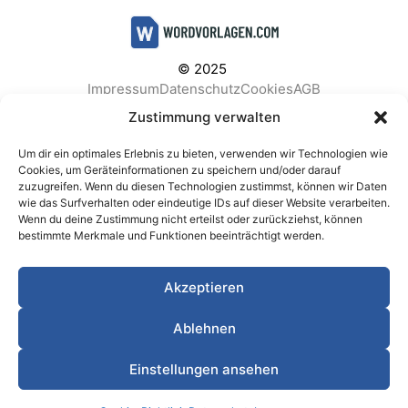
© 2025
Impressum
Datenschutz
Cookies
AGB
Facebook
Instagram
Pinterest
Zustimmung verwalten
Um dir ein optimales Erlebnis zu bieten, verwenden wir Technologien wie
Cookies, um Geräteinformationen zu speichern und/oder darauf
zuzugreifen. Wenn du diesen Technologien zustimmst, können wir Daten
BELIEBTE KATEGORIEN
wie das Surfverhalten oder eindeutige IDs auf dieser Website verarbeiten.
Wenn du deine Zustimmung nicht erteilst oder zurückziehst, können
Berichte & Analysen
Business
Einkauf & Beschaffung
bestimmte Merkmale und Funktionen beeinträchtigt werden.
Einladungen & Karten
Familie & Feste
Finanzen & Buchhaltung
Finanzen & Verträge
Akzeptieren
Freizeit & Hobby
Gesundheit & Vorsorge
IT & Datenschutz
Kinder & Betreuung
Kochen & Haushalt
Ablehnen
Kundenservice & Support
Marketing & Vertrieb
Meetings & Protokolle
Personal & HR
Planung & Strategie
Einstellungen ansehen
Privat
Produktion & Logistik
Projektmanagement