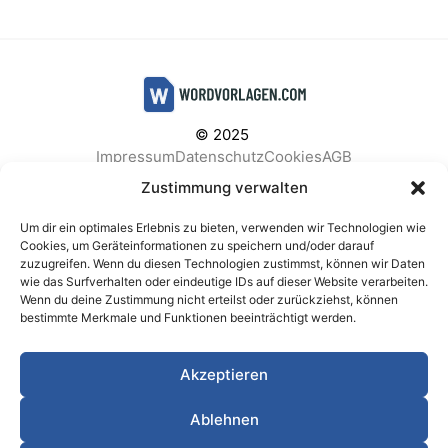
© 2025
Impressum
Datenschutz
Cookies
AGB
Facebook
Instagram
Pinterest
Zustimmung verwalten
Um dir ein optimales Erlebnis zu bieten, verwenden wir Technologien wie
Cookies, um Geräteinformationen zu speichern und/oder darauf
zuzugreifen. Wenn du diesen Technologien zustimmst, können wir Daten
BELIEBTE KATEGORIEN
wie das Surfverhalten oder eindeutige IDs auf dieser Website verarbeiten.
Wenn du deine Zustimmung nicht erteilst oder zurückziehst, können
Berichte & Analysen
Business
Einkauf & Beschaffung
bestimmte Merkmale und Funktionen beeinträchtigt werden.
Einladungen & Karten
Familie & Feste
Finanzen & Buchhaltung
Finanzen & Verträge
Akzeptieren
Freizeit & Hobby
Gesundheit & Vorsorge
IT & Datenschutz
Kinder & Betreuung
Kochen & Haushalt
Ablehnen
Kundenservice & Support
Marketing & Vertrieb