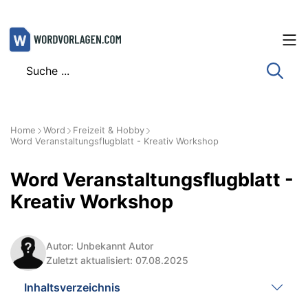
Zum
Inhalt
springen
Home
Word
Freizeit & Hobby
Word Veranstaltungsflugblatt - Kreativ Workshop
Word Veranstaltungsflugblatt -
Kreativ Workshop
Autor: Unbekannt Autor
Zuletzt aktualisiert: 07.08.2025
Inhaltsverzeichnis