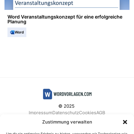
Word Veranstaltungskonzept für eine erfolgreiche
Planung
Word
© 2025
Impressum
Datenschutz
Cookies
AGB
Facebook
Instagram
Pinterest
Zustimmung verwalten
Um dir ein optimales Erlebnis zu bieten, verwenden wir Technologien wie