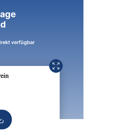
lage
ad
irekt verfügbar