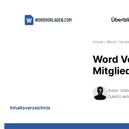
Zum
Inhalt
Überbl
springen
Home
Word
Verei
Word V
Mitglie
Autor: Unb
Zuletzt akt
Inhaltsverzeichnis