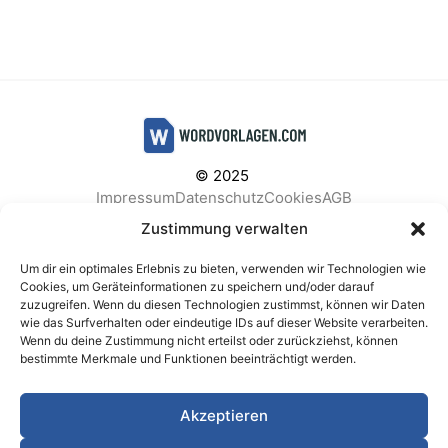
© 2025
Impressum
Datenschutz
Cookies
AGB
Facebook
Instagram
Pinterest
Zustimmung verwalten
Um dir ein optimales Erlebnis zu bieten, verwenden wir Technologien wie
Cookies, um Geräteinformationen zu speichern und/oder darauf
zuzugreifen. Wenn du diesen Technologien zustimmst, können wir Daten
BELIEBTE KATEGORIEN
wie das Surfverhalten oder eindeutige IDs auf dieser Website verarbeiten.
Wenn du deine Zustimmung nicht erteilst oder zurückziehst, können
Berichte & Analysen
Business
Einkauf & Beschaffung
bestimmte Merkmale und Funktionen beeinträchtigt werden.
Einladungen & Karten
Familie & Feste
Finanzen & Buchhaltung
Finanzen & Verträge
Akzeptieren
Freizeit & Hobby
Gesundheit & Vorsorge
IT & Datenschutz