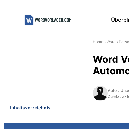
Zum
Inhalt
Überbl
springen
Home
Word
Perso
Word Vo
Automo
Autor: Unb
Zuletzt akt
Inhaltsverzeichnis