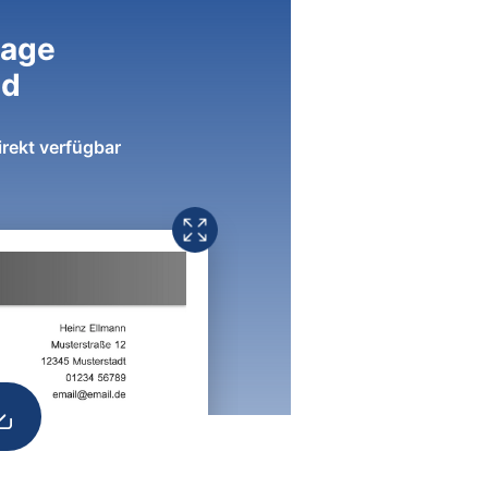
lage
ad
irekt verfügbar