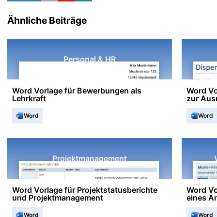
Ähnliche Beiträge
Personal & HR
Word Vorlage für Bewerbungen als
Word Vo
Lehrkraft
zur Au
Word
Word
Projektmanagement
Word Vorlage für Projektstatusberichte
Word Vo
und Projektmanagement
eines A
Word
Word