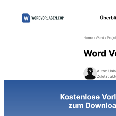
Zum
Inhalt
Überbl
springen
Home
Word
Proj
Word Vo
Autor: Unb
Zuletzt akt
Kostenlose Vor
zum Downlo