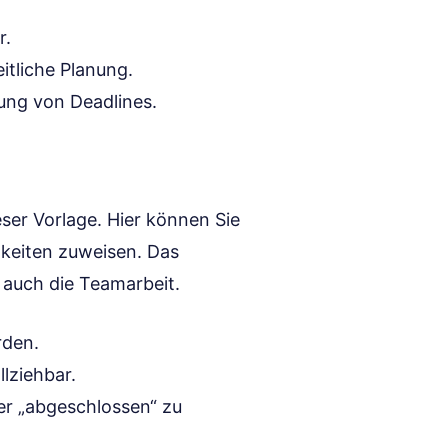
r.
itliche Planung.
tung von Deadlines.
eser Vorlage. Hier können Sie
hkeiten zuweisen. Das
t auch die Teamarbeit.
rden.
llziehbar.
der „abgeschlossen“ zu