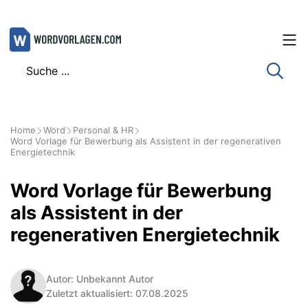
Zum
Inhalt
springen
Home
Word
Personal & HR
Word Vorlage für Bewerbung als Assistent in der regenerativen
Energietechnik
Word Vorlage für Bewerbung
als Assistent in der
regenerativen Energietechnik
Autor: Unbekannt Autor
Zuletzt aktualisiert: 07.08.2025