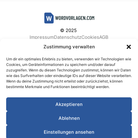
© 2025
Impressum
Datenschutz
Cookies
AGB
Facebook
Instagram
Pinterest
Zustimmung verwalten
Um dir ein optimales Erlebnis zu bieten, verwenden wir Technologien wie
Cookies, um Geräteinformationen zu speichern und/oder darauf
zuzugreifen. Wenn du diesen Technologien zustimmst, können wir Daten
BELIEBTE KATEGORIEN
wie das Surfverhalten oder eindeutige IDs auf dieser Website verarbeiten.
Wenn du deine Zustimmung nicht erteilst oder zurückziehst, können
Berichte & Analysen
Business
Einkauf & Beschaffung
bestimmte Merkmale und Funktionen beeinträchtigt werden.
Einladungen & Karten
Familie & Feste
Finanzen & Buchhaltung
Finanzen & Verträge
Akzeptieren
Freizeit & Hobby
Gesundheit & Vorsorge
IT & Datenschutz
Kinder & Betreuung
Kochen & Haushalt
Ablehnen
Kundenservice & Support
Marketing & Vertrieb
Meetings & Protokolle
Personal & HR
Planung & Strategie
Einstellungen ansehen
Privat
Produktion & Logistik
Projektmanagement